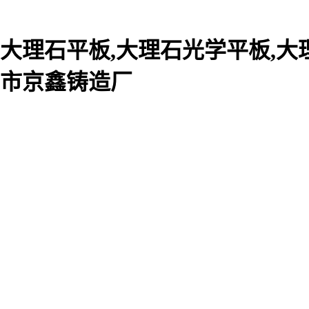
大理石平板,大理石光学平板,大
市京鑫铸造厂