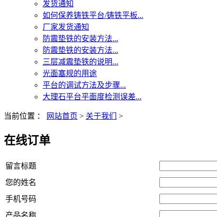
发货通知
如何保养铸铁平台/铸铁平板...
厂家发货通知
防震垫铁的安装方法...
防震垫铁的安装方法...
三层减震垫铁的说明...
光面塞规的用途
平台的调试方法及步骤...
大理石平台平面度检测误差...
当前位置 ：
网站首页
>
关于我们
>
在线订单
留言标题
您的姓名
手机号码
产品名称