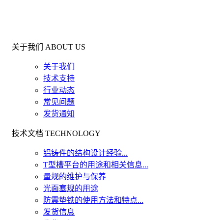
关于我们 ABOUT US
关于我们
技术支持
行业动态
常见问题
发货通知
技术文档 TECHNOLOGY
铝铸件的结构设计经验...
T型槽平台的用途和相关信息...
量规的维护与保养
光面塞规的用途
防震垫铁的使用方法和特点...
发货信息