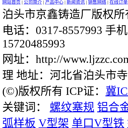
网站首页
|
公司简介
|
产品中心
|
新闻资讯
|
销售网络
|
在线订单
泊头市京鑫铸造厂版权所有 邮 
电话：0317-8557993 手机：
15720485993
网址：http://www.ljzz
理 地址：河北省泊头市
(©)版权所有 ICP证：
冀IC
关键词：
螺纹塞规
铝合
弧样板
V型架
单口V型铁