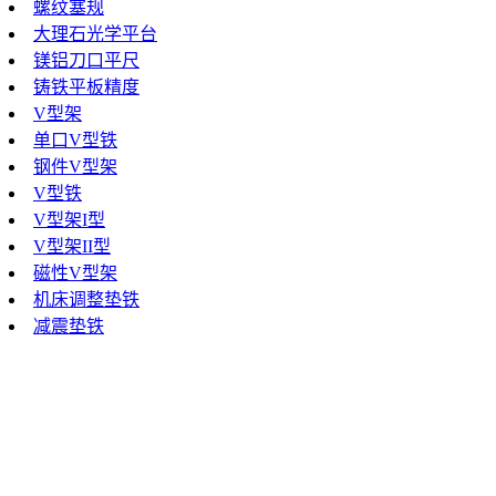
螺纹塞规
大理石光学平台
镁铝刀口平尺
铸铁平板精度
V型架
单口V型铁
钢件V型架
V型铁
V型架I型
V型架II型
磁性V型架
机床调整垫铁
减震垫铁