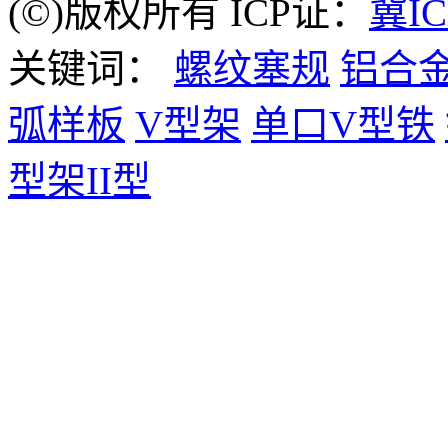
(©)版权所有 ICP证：
冀IC
关键词：
螺纹塞规
铝合
弧样板
V型架
单口V型铁
型架II型